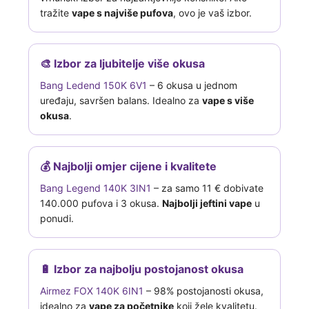
tražite
vape s najviše pufova
, ovo je vaš izbor.
🎨 Izbor za ljubitelje više okusa
Bang Ledend 150K 6V1
– 6 okusa u jednom
uređaju, savršen balans. Idealno za
vape s više
okusa
.
💰 Najbolji omjer cijene i kvalitete
Bang Legend 140K 3IN1
– za samo 11 € dobivate
140.000 pufova i 3 okusa.
Najbolji jeftini vape
u
ponudi.
🔋 Izbor za najbolju postojanost okusa
Airmez FOX 140K 6IN1
– 98% postojanosti okusa,
idealno za
vape za početnike
koji žele kvalitetu.