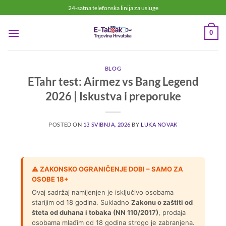
24-satna telefonska linija za usluge
0
BLOG
ETahr test: Airmez vs Bang Legend
2026 | Iskustva i preporuke
POSTED ON
13 SVIBNJA, 2026
BY
LUKA NOVAK
⚠️ ZAKONSKO OGRANIČENJE DOBI – SAMO ZA
OSOBE 18+
Ovaj sadržaj namijenjen je isključivo osobama
starijim od 18 godina. Sukladno
Zakonu o zaštiti od
šteta od duhana i tobaka (NN 110/2017)
, prodaja
osobama mlađim od 18 godina strogo je zabranjena.