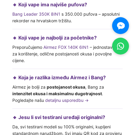
🔹 Koji vape ima najviše pufova?
Bang Leader 350K 8IN1
s 350.000 pufova – apsolutni
rekorder na hrvatskom tržištu.
🔹 Koji vape je najbolji za početnike?
Preporučujemo
Airmez FOX 140K 6IN1
– jednostavan
za korištenje, odlične postojanosti okusa i povoljne
cijene.
🔹 Koja je razlika između Airmez i Bang?
Airmez je bolji za
postojanost okusa
, Bang za
intenzitet okusa i maksimalnu dugotrajnost
.
Pogledajte našu
detaljnu usporedbu →
🔹 Jesu li svi testirani uređaji originalni?
Da, svi testirani modeli su 100% originalni, kupljeni
standardnom narudžbom. Svi imaju QR kod za provjeru