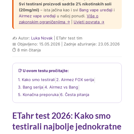
Svi testirani proizvodi sadrže 2% nikotinskih soli
(20mg/ml)
– ista jačina kao i svi
Bang vape uređaji
i
Airmez vape uređaji
u našoj ponudi.
Više o
zakonskim ograničenjima →
|
Uvjeti povrata →
✍️ Autor:
Luka Novak
| ETahr test tim
📅 Objavljeno: 15.05.2026 | Zadnje ažuriranje: 23.05.2026
⏱ 8 min čitanja
📑 U ovom testu pročitajte:
1. Kako smo testirali
|
2. Airmez FOX serija
|
3. Bang serija
|
4. Airmez vs Bang
|
5. Konačna preporuka
|
6. Česta pitanja
ETahr test 2026: Kako smo
testirali najbolje jednokratne