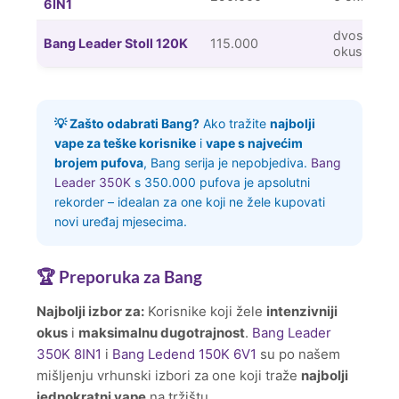
6IN1
dvostruki
Bang Leader Stoll 120K
115.000
okus
💡 Zašto odabrati Bang?
Ako tražite
najbolji
vape za teške korisnike
i
vape s najvećim
brojem pufova
, Bang serija je nepobjediva.
Bang
Leader 350K
s 350.000 pufova je apsolutni
rekorder – idealan za one koji ne žele kupovati
novi uređaj mjesecima.
🏆 Preporuka za Bang
Najbolji izbor za:
Korisnike koji žele
intenzivniji
okus
i
maksimalnu dugotrajnost
.
Bang Leader
350K 8IN1
i
Bang Ledend 150K 6V1
su po našem
mišljenju vrhunski izbori za one koji traže
najbolji
jednokratni vape
na tržištu.