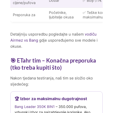
Dobar
✅ Bolji (11€ za 1
cijene/pufova
Početnike,
✅ Teške korisnike
Preporuka za
ljubitelje okusa
maksimalnu dugot
Detaljniju usporedbu pogledajte u našem
vodiču
Airmez vs Bang
gdje uspoređujemo sve modele i
okuse.
🎯 ETahr tim – Konačna preporuka
(tko treba kupiti što)
Nakon tjedana testiranja, naš tim se složio oko
sljedećeg:
🏆 Izbor za maksimalnu dugotrajnost
Bang Leader 350K 8IN1
– 350.000 pufova,
vrhunski izbor za najzahtjevnije korisnike. Ako