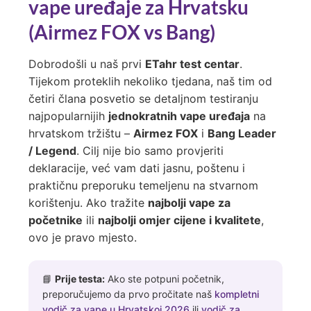
vape uređaje za Hrvatsku
(Airmez FOX vs Bang)
Dobrodošli u naš prvi
ETahr test centar
.
Tijekom proteklih nekoliko tjedana, naš tim od
četiri člana posvetio se detaljnom testiranju
najpopularnijih
jednokratnih vape uređaja
na
hrvatskom tržištu –
Airmez FOX
i
Bang Leader
/ Legend
. Cilj nije bio samo provjeriti
deklaracije, već vam dati jasnu, poštenu i
praktičnu preporuku temeljenu na stvarnom
korištenju. Ako tražite
najbolji vape za
početnike
ili
najbolji omjer cijene i kvalitete
,
ovo je pravo mjesto.
📘
Prije testa:
Ako ste potpuni početnik,
preporučujemo da prvo pročitate naš
kompletni
vodič za vape u Hrvatskoj 2026
ili
vodič za