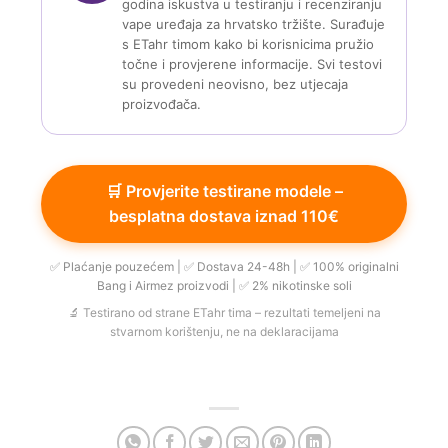
godina iskustva u testiranju i recenziranju
vape uređaja za hrvatsko tržište. Surađuje
s ETahr timom kako bi korisnicima pružio
točne i provjerene informacije. Svi testovi
su provedeni neovisno, bez utjecaja
proizvođača.
🛒 Provjerite testirane modele –
besplatna dostava iznad 110€
✅ Plaćanje pouzećem | ✅ Dostava 24-48h | ✅ 100% originalni
Bang i Airmez proizvodi | ✅ 2% nikotinske soli
🔬 Testirano od strane ETahr tima – rezultati temeljeni na
stvarnom korištenju, ne na deklaracijama