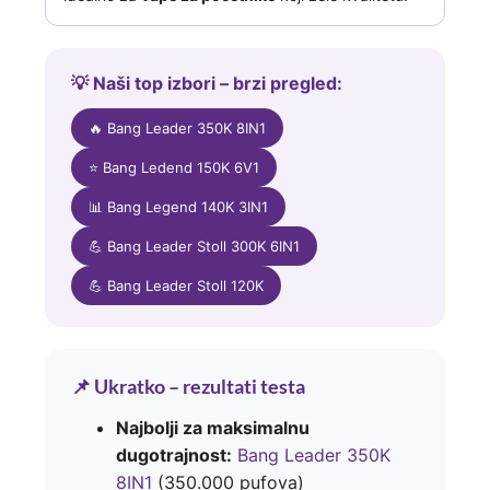
💡 Naši top izbori – brzi pregled:
🔥 Bang Leader 350K 8IN1
⭐ Bang Ledend 150K 6V1
📊 Bang Legend 140K 3IN1
💪 Bang Leader Stoll 300K 6IN1
💪 Bang Leader Stoll 120K
📌 Ukratko – rezultati testa
Najbolji za maksimalnu
dugotrajnost:
Bang Leader 350K
8IN1
(350.000 pufova)