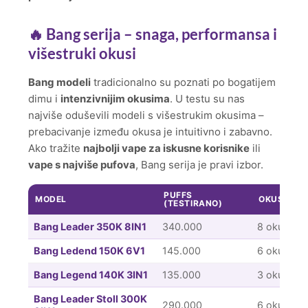
🔥 Bang serija – snaga, performansa i
višestruki okusi
Bang modeli
tradicionalno su poznati po bogatijem
dimu i
intenzivnijim okusima
. U testu su nas
najviše oduševili modeli s višestrukim okusima –
prebacivanje između okusa je intuitivno i zabavno.
Ako tražite
najbolji vape za iskusne korisnike
ili
vape s najviše pufova
, Bang serija je pravi izbor.
PUFFS
MODEL
OKUSI
(TESTIRANO)
Bang Leader 350K 8IN1
340.000
8 okusa
Bang Ledend 150K 6V1
145.000
6 okusa
Bang Legend 140K 3IN1
135.000
3 okusa
Bang Leader Stoll 300K
290.000
6 okusa