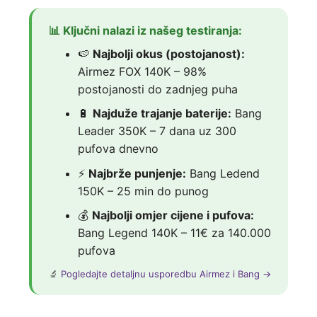
📊 Ključni nalazi iz našeg testiranja:
🍉
Najbolji okus (postojanost):
Airmez FOX 140K – 98%
postojanosti do zadnjeg puha
🔋
Najduže trajanje baterije:
Bang
Leader 350K – 7 dana uz 300
pufova dnevno
⚡
Najbrže punjenje:
Bang Ledend
150K – 25 min do punog
💰
Najbolji omjer cijene i pufova:
Bang Legend 140K – 11€ za 140.000
pufova
🔬
Pogledajte detaljnu usporedbu Airmez i Bang →