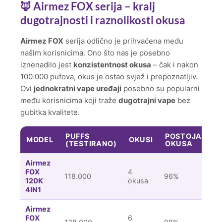
🦊 Airmez FOX serija – kralj
dugotrajnosti i raznolikosti okusa
Airmez FOX
serija odlično je prihvaćena među
našim korisnicima. Ono što nas je posebno
iznenadilo jest
konzistentnost okusa
– čak i nakon
100.000 pufova, okus je ostao svjež i prepoznatljiv.
Ovi
jednokratni vape uređaji
posebno su popularni
među korisnicima koji traže
dugotrajni vape
bez
gubitka kvalitete.
PUFFS
POSTOJANOS
MODEL
OKUSI
(TESTIRANO)
OKUSA
Airmez
FOX
4
118.000
96%
120K
okusa
4IN1
Airmez
FOX
6