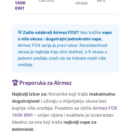
138.000
98%
140K
okusa
6IN1
💡 Zašto odabrati Airmez FOX?
Ako tražite
vape
s više okusa
i
dugotrajni jednokratni vape
,
Airmez FOX serija je pravi izbor. Konzistentnost
okusa je najbolja koju smo testirali, a 6 okusa u
jednom uređaju znači da ne trebate nositi više
uređaja.
🏆 Preporuka za Airmez
Najbolji izbor za:
Korisnike koji traže
maksimalnu
dugotrajnost
i uživaju u mijenjanju okusa bez
kupnje više uređaja. Posebno se ističe
Airmez FOX
140K 6IN1
– omjer cijene i kvalitete je izvanredan.
Idealno za one koji traže
najbolji vape za
putovanje
.