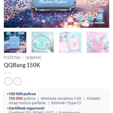
POČETNA
/
QQBANG
QQBang 150K
•
150 000 pufova
150 000
pufova ｜ Mrežasta zavojnica 1.0Ω ｜ Kristalni
dizajn bočice parfema ｜ 650mAh (Type-C)
•
Certifikati sigurnosti
Certifikati CE / ROHS / FCC ｜ Sukladnost s