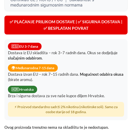
međunarodnim sigurnosnim normama
✅ PLAĆANJE PRILIKOM DOSTAVE | ✅ SIGURNA DOSTAVA |
✅ BESPLATAN POVRAT
🇪🇺 EU 3-7 dana
Dostava iz EU skladišta – rok 3–7 radnih dana. Okus se dodjeljuje
slučajnim odabirom
.
🌍 Međunarodna 7-15 dana
Dostava izvan EU – rok 7–15 radnih dana.
Mogućnost odabira okusa
(birate aromu).
🇭🇷 Hrvatska
Brza i sigurna dostava za sve naše kupce diljem Hrvatske.
⚡ Proizvod standardno sadrži 2% nikotina (nikotinske soli). Samo za
osobe starije od 18 godina.
Ovog proizvoda trenutno nema na skladištu te je nedostupan.