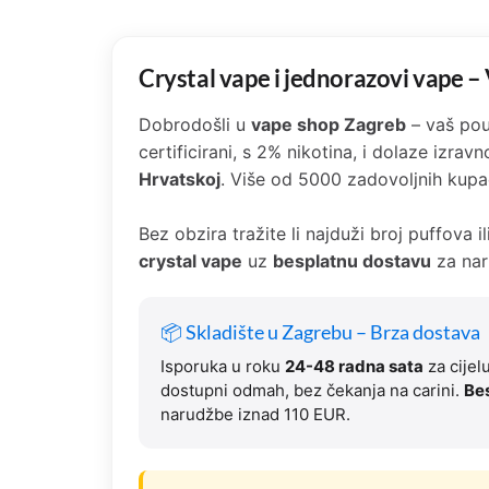
Crystal vape i jednorazovi vape 
Dobrodošli u
vape shop Zagreb
– vaš pou
certificirani, s 2% nikotina, i dolaze izr
Hrvatskoj
. Više od 5000 zadovoljnih kupa
Bez obzira tražite li najduži broj puffova 
crystal vape
uz
besplatnu dostavu
za nar
📦 Skladište u Zagrebu – Brza dostava
Isporuka u roku
24-48 radna sata
za cijel
dostupni odmah, bez čekanja na carini.
Be
narudžbe iznad 110 EUR.