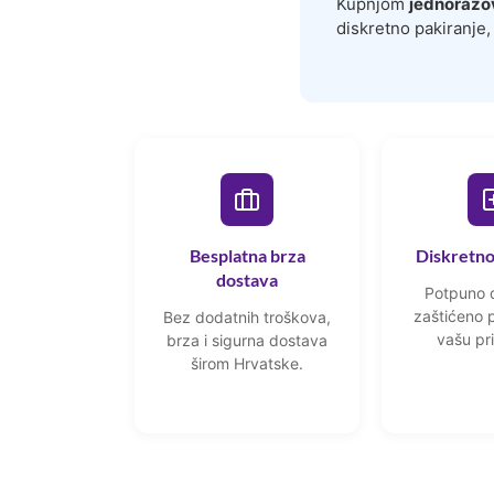
Kupnjom
jednorazo
diskretno pakiranje,
Besplatna brza
Diskretno
dostava
Potpuno d
zaštićeno p
Bez dodatnih troškova,
vašu pri
brza i sigurna dostava
širom Hrvatske.