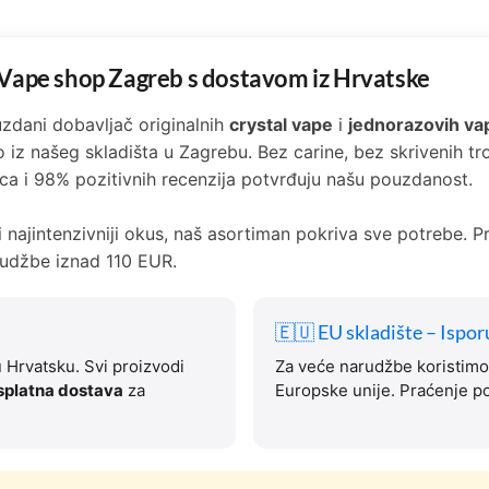
– Vape shop Zagreb s dostavom iz Hrvatske
zdani dobavljač originalnih
crystal vape
i
jednorazovih va
avno iz našeg skladišta u Zagrebu. Bez carine, bez skrivenih
ca i 98% pozitivnih recenzija potvrđuju našu pouzdanost.
ili najintenzivniji okus, naš asortiman pokriva sve potrebe. 
udžbe iznad 110 EUR.
🇪🇺 EU skladište – Ispor
u Hrvatsku. Svi proizvodi
Za veće narudžbe koristimo 
splatna dostava
za
Europske unije. Praćenje po