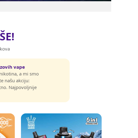
ŠE!
škova
zovih vape
 nikotina, a mi smo
ite našu akciju:
o. Najpovoljnije