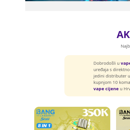
AK
Najb
Dobrodošli u
vap
uređaja s direktno
jedini distributer
kupnjom 10 komad
vape cijene
u Hrv