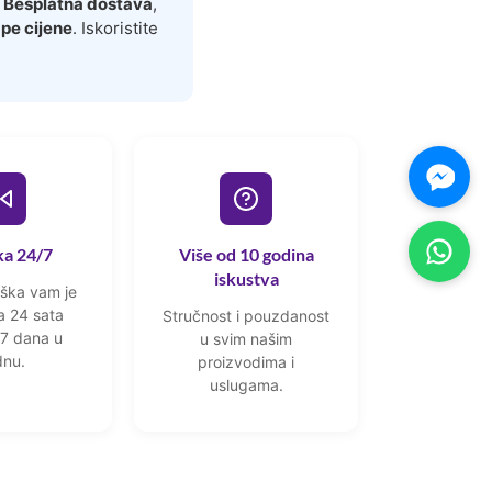
.
Besplatna dostava
,
pe cijene
. Iskoristite
a 24/7
Više od 10 godina
iskustva
ška vam je
 24 sata
Stručnost i pouzdanost
7 dana u
u svim našim
dnu.
proizvodima i
uslugama.