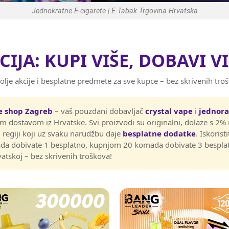
Jednokratne E-cigarete | E-Tabak Trgovina Hrvatska
CIJA: KUPI VIŠE, DOBAVI VI
olje akcije i besplatne predmete za sve kupce – bez skrivenih tro
e shop Zagreb
– vaš pouzdani dobavljač
crystal vape
i
jednora
m dostavom iz Hrvatske. Svi proizvodi su originalni, dolaze s 2%
 u regiji koji uz svaku narudžbu daje
besplatne dodatke
. Iskorist
a dobivate 1 besplatno, kupnjom 20 komada dobivate 3 besplatn
atskoj – bez skrivenih troškova!