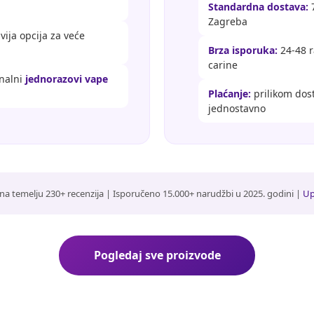
Standardna dostava:
7
Zagreba
ivija opcija za veće
Brza isporuka:
24-48 r
carine
inalni
jednorazovi vape
Plaćanje:
prilikom dost
jednostavno
na temelju 230+ recenzija | Isporučeno 15.000+ narudžbi u 2025. godini |
Up
Pogledaj sve proizvode