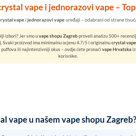
rystal vape i jednorazovi vape – Top 
crystal vape
i
jednorazovi vape
uređaji – odabrani od strane tisuć
lji izbori? Jer smo u
vape shopu Zagreb
proveli analizu 500+ recenzija
. Svaki proizvod ima minimalnu ocjenu 4.7/5 i originalnu
crystal vape
j puffova ili najintenzivniji okus – ovdje ćete pronaći
vape Hrvatska
iz
korisnike.
stal vape u našem vape shopu Zagreb?