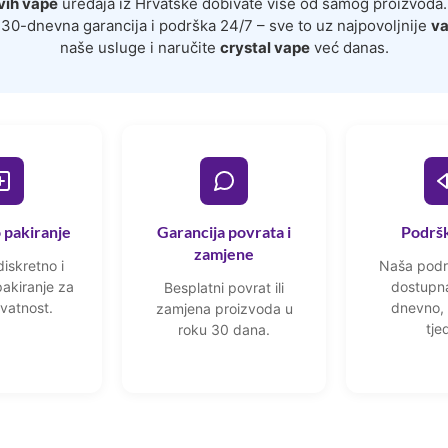
vih vape
uređaja iz Hrvatske dobivate više od samog proizvoda
 30-dnevna garancija i podrška 24/7 – sve to uz najpovoljnije
va
naše usluge i naručite
crystal vape
već danas.
 pakiranje
Garancija povrata i
Podršk
zamjene
iskretno i
Naša podr
akiranje za
dostupna
Besplatni povrat ili
vatnost.
dnevno, 
zamjena proizvoda u
tje
roku 30 dana.