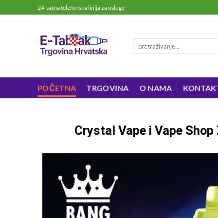
24-satna telefonska linija za usluge
POČETNA
TRGOVINA
O NAMA
KONTAK
Crystal Vape i Vape Shop 