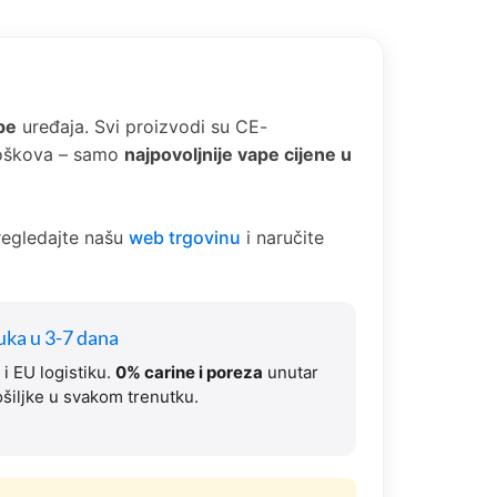
pe
uređaja. Svi proizvodi su CE-
 troškova – samo
najpovoljnije vape cijene u
Pregledajte našu
web trgovinu
i naručite
uka u 3-7 dana
i EU logistiku.
0% carine i poreza
unutar
šiljke u svakom trenutku.