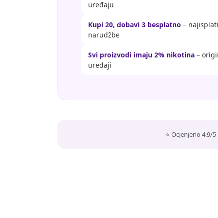
uređaju
Kupi 20, dobavi 3 besplatno
– najisplat
narudžbe
Svi proizvodi imaju 2% nikotina
– orig
uređaji
⭐ Ocjenjeno 4.9/5 