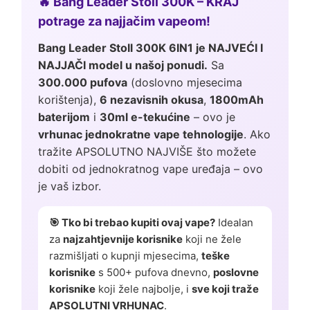
🔥 Bang Leader Stoll 300K – KRAJ
potrage za najjačim vapeom!
Bang Leader Stoll 300K 6IN1 je NAJVEĆI I
NAJJAČI model u našoj ponudi.
Sa
300.000 pufova
(doslovno mjesecima
korištenja),
6 nezavisnih okusa
,
1800mAh
baterijom
i
30ml e-tekućine
– ovo je
vrhunac jednokratne vape tehnologije
. Ako
tražite APSOLUTNO NAJVIŠE što možete
dobiti od jednokratnog vape uređaja – ovo
je vaš izbor.
🎯 Tko bi trebao kupiti ovaj vape?
Idealan
za
najzahtjevnije korisnike
koji ne žele
razmišljati o kupnji mjesecima,
teške
korisnike
s 500+ pufova dnevno,
poslovne
korisnike
koji žele najbolje, i
sve koji traže
APSOLUTNI VRHUNAC
.