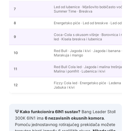
Led od lubenice · Mješovito bobičasto voće · J
7
Summer Time · Breskva
8
Energetsko piće · Led od breskve · Led od manga
Coca-Cola s okusom višnje · Borovnica i malina · 
9
led · Kisela breskva i lubenica
Red Bull · Jagoda i kivi · Jagoda i banana · Ličij
10
Marakuja i mango
Red Bull Cola led · Jagoda i malina trešnja · Kup
11
Malina i pomfrit · Lubenica i kivi
Fizzy Cola led · Energetsko piće · Ledena trešnja
12
Jabuka i kivi
💡 Kako funkcionira 6IN1 sustav?
Bang Leader Stoll
300K 6IN1 ima
6 nezavisnih okusnih komora
.
Pomoću jednostavnog rotirajućeg prekidača možete
trenutno birati između 6 različitih okusa.
Nikada više