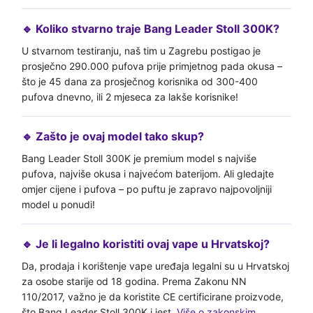
🔹 Koliko stvarno traje Bang Leader Stoll 300K?
U stvarnom testiranju, naš tim u Zagrebu postigao je
prosječno 290.000 pufova prije primjetnog pada okusa –
što je 45 dana za prosječnog korisnika od 300-400
pufova dnevno, ili 2 mjeseca za lakše korisnike!
🔹 Zašto je ovaj model tako skup?
Bang Leader Stoll 300K je premium model s najviše
pufova, najviše okusa i najvećom baterijom. Ali gledajte
omjer cijene i pufova – po puftu je zapravo najpovoljniji
model u ponudi!
🔹 Je li legalno koristiti ovaj vape u Hrvatskoj?
Da, prodaja i korištenje vape uređaja legalni su u Hrvatskoj
za osobe starije od 18 godina. Prema Zakonu NN
110/2017, važno je da koristite CE certificirane proizvode,
što Bang Leader Stoll 300K i jest.
Više o zakonskim