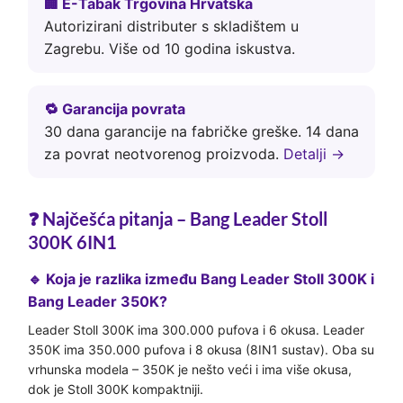
🏢 E-Tabak Trgovina Hrvatska
Autorizirani distributer s skladištem u
Zagrebu. Više od 10 godina iskustva.
🔁 Garancija povrata
30 dana garancije na fabričke greške. 14 dana
za povrat neotvorenog proizvoda.
Detalji →
❓ Najčešća pitanja – Bang Leader Stoll
300K 6IN1
🔹 Koja je razlika između Bang Leader Stoll 300K i
Bang Leader 350K?
Leader Stoll 300K ima 300.000 pufova i 6 okusa. Leader
350K ima 350.000 pufova i 8 okusa (8IN1 sustav). Oba su
vrhunska modela – 350K je nešto veći i ima više okusa,
dok je Stoll 300K kompaktniji.