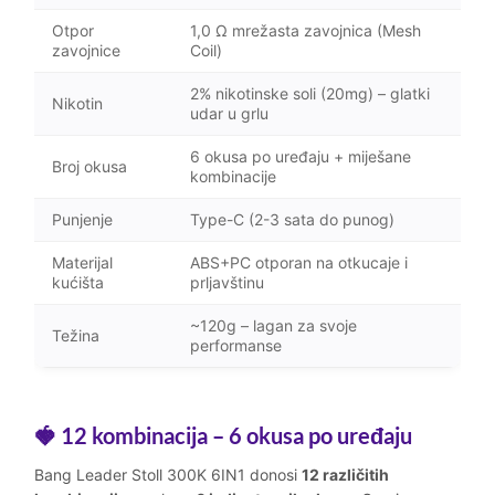
Otpor
1,0 Ω mrežasta zavojnica (Mesh
zavojnice
Coil)
2% nikotinske soli (20mg) – glatki
Nikotin
udar u grlu
6 okusa po uređaju + miješane
Broj okusa
kombinacije
Punjenje
Type-C (2-3 sata do punog)
Materijal
ABS+PC otporan na otkucaje i
kućišta
prljavštinu
~120g – lagan za svoje
Težina
performanse
🍓 12 kombinacija – 6 okusa po uređaju
Bang Leader Stoll 300K 6IN1 donosi
12 različitih