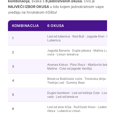
kombinacija
, svaka s
6 jedinstvenih okusa
. Ovo je
NAJVEĆI IZBOR OKUSA
u bilo kojem jednokratnom vape
uređaju na hrvatskom tržištu!
KOMBINACIJA
6 OKUSA
Led od lubenice · Red Bull · Jagoda Kiwi · Led 
1
Lubenica
Jagoda Banana · Dupla jabuka · Malina Lubenic
2
voće · Limun-breskva
Ananas Kokos · Plavi Razz · Mješovito bobičas
3
Malina · Cola od jagode Vanilija
Breskva Bobičasto voće · Trostruka dinja · Led 
4
Trešnja Led · Gummy Bear
Dugini bomboni · Led od trešnje Cole · Love 66
5
vata · Led od breskve
Led od aloe ličija · Ružičasti limun · Ledeni led
6
ribiza · Lubenica Limun