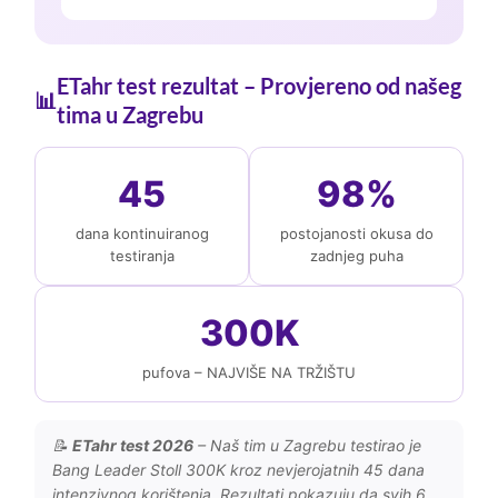
ETahr test rezultat – Provjereno od našeg
📊
tima u Zagrebu
45
98%
dana kontinuiranog
postojanosti okusa do
testiranja
zadnjeg puha
300K
pufova – NAJVIŠE NA TRŽIŠTU
📝
ETahr test 2026
– Naš tim u Zagrebu testirao je
Bang Leader Stoll 300K kroz nevjerojatnih 45 dana
intenzivnog korištenja. Rezultati pokazuju da svih 6