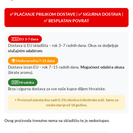
✅ PLAĆANJE PRILIKOM DOSTAVE | ✅ SIGURNA DOSTAVA |
✅ BESPLATAN POVRAT
🇪🇺 EU 3-7 dana
Dostava iz EU skladišta – rok 3–7 radnih dana. Okus se dodjeljuje
slučajnim odabirom
.
🌍 Međunarodna 7-15 dana
Dostava izvan EU – rok 7–15 radnih dana.
Mogućnost odabira okusa
(birate aromu).
🇭🇷 Hrvatska
Brza i sigurna dostava za sve naše kupce diljem Hrvatske.
⚡ Proizvod standardno sadrži 2% nikotina (nikotinske soli). Samo za
osobe starije od 18 godina.
Ovog proizvoda trenutno nema na skladištu te je nedostupan.