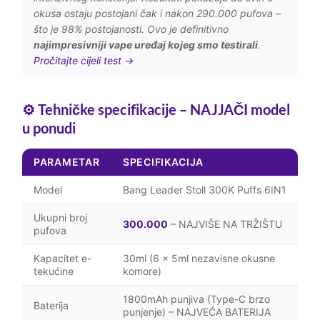
okusa ostaju postojani čak i nakon 290.000 pufova –
što je 98% postojanosti. Ovo je definitivno
najimpresivniji vape uređaj kojeg smo testirali
.
Pročitajte cijeli test →
⚙️ Tehničke specifikacije – NAJJAČI model
u ponudi
PARAMETAR
SPECIFIKACIJA
Model
Bang Leader Stoll 300K Puffs 6IN1
Ukupni broj
300.000
– NAJVIŠE NA TRŽIŠTU
pufova
Kapacitet e-
30ml (6 × 5ml nezavisne okusne
tekućine
komore)
1800mAh punjiva (Type-C brzo
Baterija
punjenje) – NAJVEĆA BATERIJA