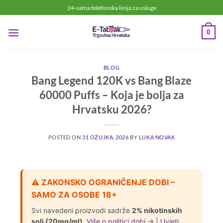
24-satna telefonska linija za usluge
0
BLOG
Bang Legend 120K vs Bang Blaze
60000 Puffs – Koja je bolja za
Hrvatsku 2026?
POSTED ON
31 OŽUJKA, 2026
BY
LUKA NOVAK
⚠️ ZAKONSKO OGRANIČENJE DOBI –
SAMO ZA OSOBE 18+
Svi navedeni proizvodi sadrže
2% nikotinskih
soli (20mg/ml)
.
Više o politici dobi →
|
Uvjeti