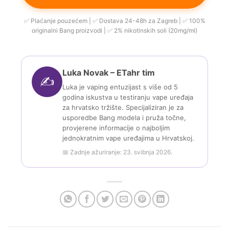
✅ Plaćanje pouzećem | ✅ Dostava 24-48h za Zagreb | ✅ 100%
originalni Bang proizvodi | ✅ 2% nikotinskih soli (20mg/ml)
Luka Novak – ETahr tim
✍️
Luka je vaping entuzijast s više od 5
godina iskustva u testiranju vape uređaja
za hrvatsko tržište. Specijaliziran je za
usporedbe Bang modela i pruža točne,
provjerene informacije o najboljim
jednokratnim vape uređajima u Hrvatskoj.
📅 Zadnje ažuriranje: 23. svibnja 2026.