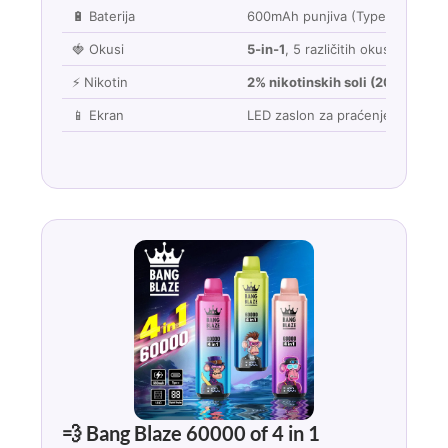
🔋 Baterija
600mAh punjiva (Type‑C)
🍓 Okusi
5‑in‑1
, 5 različitih okusa u jed
⚡ Nikotin
2% nikotinskih soli (20mg/ml)
📱 Ekran
LED zaslon za praćenje baterije 
💨 Bang Blaze 60000 of 4 in 1