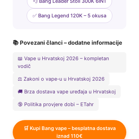
💨 Bang Leader Stoll 300K 6IN1
✅ Bang Legend 120K – 5 okusa
📚 Povezani članci – dodatne informacije
📖 Vape u Hrvatskoj 2026 – kompletan
vodič
⚖️ Zakoni o vape-u u Hrvatskoj 2026
🚚 Brza dostava vape uređaja u Hrvatskoj
🔞 Politika provjere dobi – ETahr
🛒 Kupi Bang vape – besplatna dostava
iznad 110€