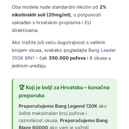
Oba modela nude standardni nikotin od
2%
nikotinskih soli (20mg/ml)
, u potpunosti
usklađen s hrvatskim propisima i EU
direktivama.
Ako tražite još veću dugotrajnost s velikim
brojem okusa, svakako pogledajte
Bang Leader
350K 8IN1
– čak
350.000 pufova
i 8 okusa u
jednom uređaju.
🏆 Koji je bolji za Hrvatsku – konačna
preporuka
Preporučujemo Bang Legend 120K
ako
želite maksimalan broj pufova i
raznolikost okusa.
Preporučujemo Bang
Blaze 60000
ako vam je važniji