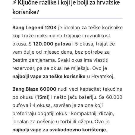
⚡ Ključne razlike i koji je bolji za hrvatske
korisnike?
Bang Legend 120K
je idealan za teške korisnike
koji traže maksimalno trajanje i raznolikost
okusa. S
120.000 pufova
i 5 okusa, trajat će
vam dulje od mjesec dana, bez potrebe za
čestim zamjenama. Svaki okus ima vlastiti
rezervoar, pa se okusi ne miješaju. Ovo je
najbolji vape za teške korisnike
u Hrvatskoj.
Bang Blaze 60000
nudi veći kapacitet tekućine
po okusu (
15ml
) i nešto jaču bateriju. Sa 60.000
pufova i 4 okusa, savršen je za one koji
preferiraju bogatiji okus i kompaktniji dizajn,
idealan za nošenje u torbi ili džepu. Ovo je
najbolji vape za svakodnevno korištenje
.