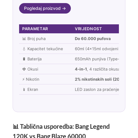
Pogledaj proizvod →
PARAMETAR
VRIJEDNOST
📊 Broj puha
Do 60.000 pufova
💧 Kapacitet tekućine
60ml (4x15ml odvojeni rezervoar
🔋 Baterija
650mAh punjiva (Type‑C)
🍓 Okusi
4‑in‑1
, 4 različita okusa u jedno
⚡ Nikotin
2% nikotinskih soli (20mg/ml)
📱 Ekran
LED zaslon za praćenje baterije i
📊 Tablična usporedba: Bang Legend
120K vs Bang Blaze 60000