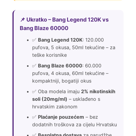
📌 Ukratko – Bang Legend 120K vs
Bang Blaze 60000
✅
Bang Legend 120K
: 120.000
pufova, 5 okusa, 50ml tekućine – za
teške korisnike
✅
Bang Blaze 60000
: 60.000
pufova, 4 okusa, 60ml tekućine –
kompaktniji, bogatiji okus
✅ Oba modela imaju
2% nikotinskih
soli (20mg/ml)
– usklađeno s
hrvatskim zakonom
✅
Plaćanje pouzećem
– bez
dodatnih troškova za cijelu Hrvatsku
✅
Besplatna dostava
za narudžbe