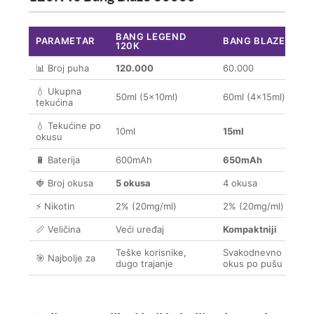
BANG LEGEND
PARAMETAR
BANG BLAZE 600
120K
📊 Broj puha
120.000
60.000
💧 Ukupna
50ml (5x10ml)
60ml (4x15ml)
tekućina
💧 Tekućine po
10ml
15ml
okusu
🔋 Baterija
600mAh
650mAh
🍓 Broj okusa
5 okusa
4 okusa
⚡ Nikotin
2% (20mg/ml)
2% (20mg/ml)
📏 Veličina
Veći uređaj
Kompaktniji
Teške korisnike,
Svakodnevno korišten
🎯 Najbolje za
dugo trajanje
okus po pušu