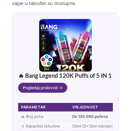
vape-u
također su dostupne.
🔥 Bang Legend 120K Puffs of 5 IN 1
Pogledaj proizvod →
PARAMETAR
VRIJEDNOST
📊 Broj puha
Do 120.000 pufova
💧 Kapacitet tekućine
50ml (5x10ml odvojeni rezervoar